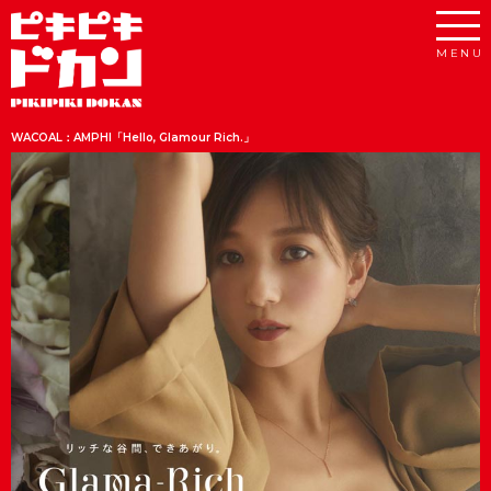
WACOAL：AMPHI「Hello, Glamour Rich.」