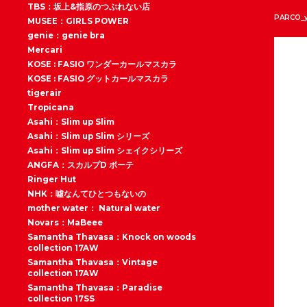
TBS：坂上&指原のつぶれない店
PARCO
MUSEE：GIRLS POWER
genie：genie bra
Mercari
KOSE : FASIO ワンダーカールマスカラ
KOSE : FASIO グットカールマスカラ
tigerair
Tropicana
Asahi：Slim up Slim
Asahi：Slim up Slim シリーズ
Asahi：Slim up Slim シェイクシリーズ
ANGFA：スカルプD ボーテ
Ringer Hut
NHK：噓なんてひとつもないの
mother water： Natural water
Novars：MaBeee
Samantha Thavasa：Knock on woods
collection 17AW
Samantha Thavasa：Vintage
collection 17AW
Samantha Thavasa：Paradise
collection 17SS