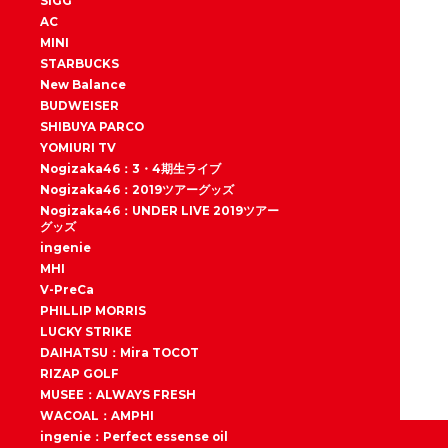
SIGG
AC
MINI
STARBUCKS
New Balance
BUDWEISER
SHIBUYA PARCO
YOMIURI TV
Nogizaka46：3・4期生ライブ
Nogizaka46：2019ツアーグッズ
Nogizaka46：UNDER LIVE 2019ツアー
グッズ
ingenie
MHI
V-PreCa
PHILLIP MORRIS
LUCKY STRIKE
DAIHATSU：Mira TOCOT
RIZAP GOLF
MUSEE：ALWAYS FRESH
WACOAL：AMPHI
ingenie：Perfect essense oil