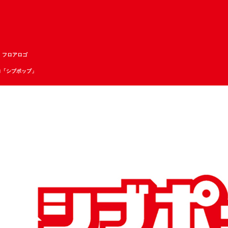
： フロアロゴ
コ「シブポップ」