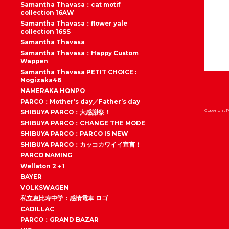
Samantha Thavasa：cat motif
collection 16AW
Samantha Thavasa：flower yale
collection 16SS
Samantha Thavasa
Samantha Thavasa：Happy Custom
Wappen
Samantha Thavasa PETIT CHOICE :
Nogizaka46
NAMERAKA HONPO
PARCO：Mother’s day／Father’s day
Copyright P
SHIBUYA PARCO：大感謝祭！
SHIBUYA PARCO：CHANGE THE MODE
SHIBUYA PARCO：PARCO IS NEW
SHIBUYA PARCO：カッコカワイイ宣言！
PARCO NAMING
Wellaton 2＋1
BAYER
VOLKSWAGEN
私立恵比寿中学：感情電車 ロゴ
CADILLAC
PARCO：GRAND BAZAR