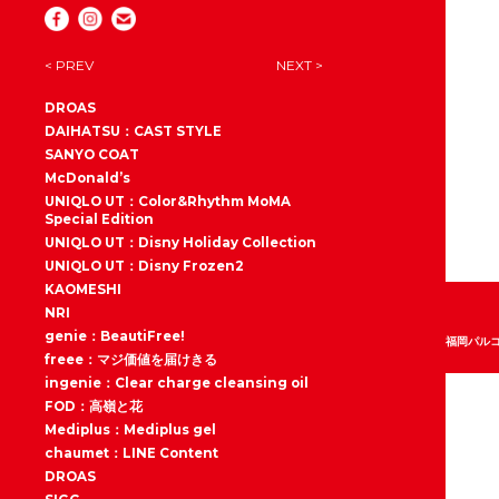
< PREV
NEXT >
DROAS
DAIHATSU：CAST STYLE
SANYO COAT
McDonald’s
UNIQLO UT：Color&Rhythm MoMA
Special Edition
UNIQLO UT：Disny Holiday Collection
UNIQLO UT：Disny Frozen2
KAOMESHI
NRI
genie：BeautiFree!
福岡パル
freee：マジ価値を届けきる
ingenie：Clear charge cleansing oil
FOD：高嶺と花
Mediplus：Mediplus gel
chaumet：LINE Content
DROAS