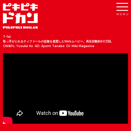
T-fal
取っ手がとれるティファールの拡散を意図したWebムービー。再生回数約60万回。
CW&PL: Yusuke Ito AD: Ayumi Tanabe DI: Miki Magasiva