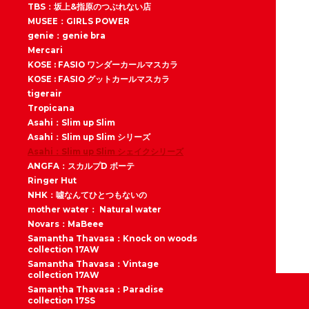
TBS：坂上&指原のつぶれない店
MUSEE：GIRLS POWER
genie：genie bra
Mercari
KOSE : FASIO ワンダーカールマスカラ
KOSE : FASIO グットカールマスカラ
tigerair
Tropicana
Asahi：Slim up Slim
Asahi：Slim up Slim シリーズ
Asahi：Slim up Slim シェイクシリーズ
ANGFA：スカルプD ボーテ
Ringer Hut
NHK：噓なんてひとつもないの
mother water： Natural water
Novars：MaBeee
Samantha Thavasa：Knock on woods
collection 17AW
Samantha Thavasa：Vintage
collection 17AW
Samantha Thavasa：Paradise
collection 17SS