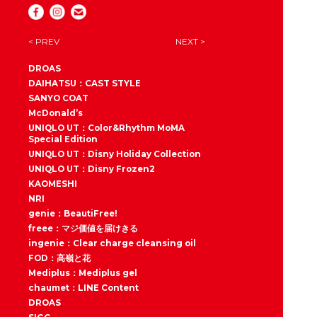
< PREV
NEXT >
DROAS
DAIHATSU：CAST STYLE
SANYO COAT
McDonald’s
UNIQLO UT：Color&Rhythm MoMA
Special Edition
UNIQLO UT：Disny Holiday Collection
UNIQLO UT：Disny Frozen2
KAOMESHI
NRI
genie：BeautiFree!
freee：マジ価値を届けきる
ingenie：Clear charge cleansing oil
FOD：高嶺と花
Mediplus：Mediplus gel
chaumet：LINE Content
DROAS