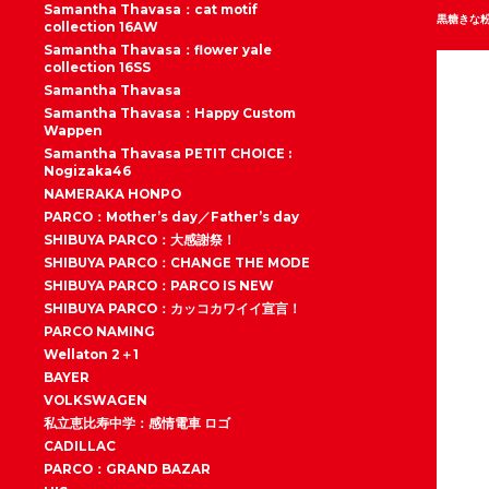
Samantha Thavasa：cat motif
黒糖きな
collection 16AW
Samantha Thavasa：flower yale
collection 16SS
Samantha Thavasa
Samantha Thavasa：Happy Custom
Wappen
Samantha Thavasa PETIT CHOICE :
Nogizaka46
NAMERAKA HONPO
PARCO：Mother’s day／Father’s day
SHIBUYA PARCO：大感謝祭！
SHIBUYA PARCO：CHANGE THE MODE
SHIBUYA PARCO：PARCO IS NEW
SHIBUYA PARCO：カッコカワイイ宣言！
PARCO NAMING
Wellaton 2＋1
BAYER
VOLKSWAGEN
私立恵比寿中学：感情電車 ロゴ
CADILLAC
PARCO：GRAND BAZAR