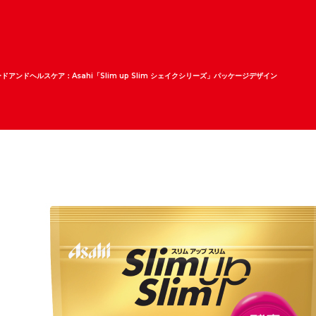
ドアンドヘルスケア：Asahi「Slim up Slim シェイクシリーズ」パッケージデザイン