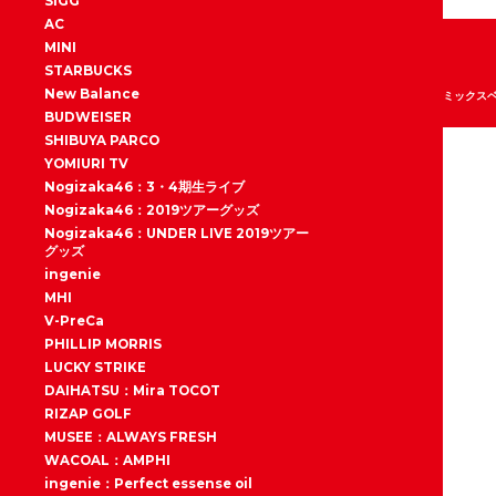
SIGG
AC
MINI
STARBUCKS
New Balance
ミックス
BUDWEISER
SHIBUYA PARCO
YOMIURI TV
Nogizaka46：3・4期生ライブ
Nogizaka46：2019ツアーグッズ
Nogizaka46：UNDER LIVE 2019ツアー
グッズ
ingenie
MHI
V-PreCa
PHILLIP MORRIS
LUCKY STRIKE
DAIHATSU：Mira TOCOT
RIZAP GOLF
MUSEE：ALWAYS FRESH
WACOAL：AMPHI
ingenie：Perfect essense oil