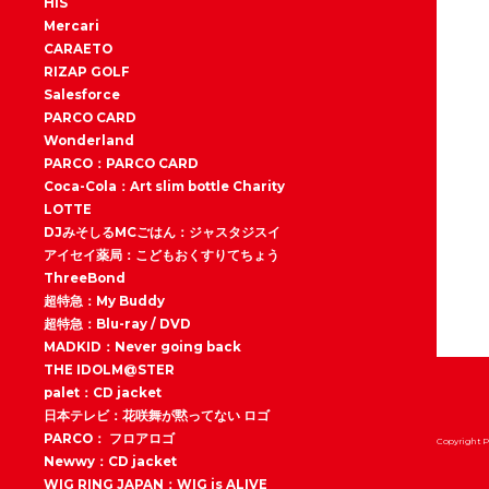
HIS
Mercari
CARAETO
RIZAP GOLF
Salesforce
PARCO CARD
Wonderland
PARCO：PARCO CARD
Coca-Cola：Art slim bottle Charity
LOTTE
DJみそしるMCごはん：ジャスタジスイ
アイセイ薬局：こどもおくすりてちょう
ThreeBond
超特急：My Buddy
超特急：Blu-ray / DVD
MADKID：Never going back
THE IDOLM@STER
palet：CD jacket
日本テレビ：花咲舞が黙ってない ロゴ
PARCO： フロアロゴ
Copyright P
Newwy：CD jacket
WIG RING JAPAN：WIG is ALIVE