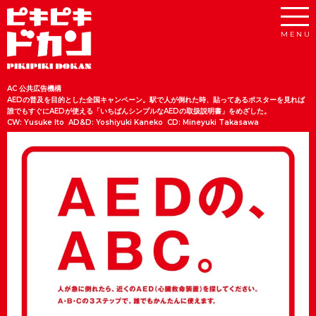
AC 公共広告機構
AEDの普及を目的とした全国キャンペーン。駅で人が倒れた時、貼ってあるポスターを見れば
誰でもすぐにAEDが使える「いちばんシンプルなAEDの取扱説明書」をめざした。
CW: Yusuke Ito AD&D: Yoshiyuki Kaneko CD: Mineyuki Takasawa